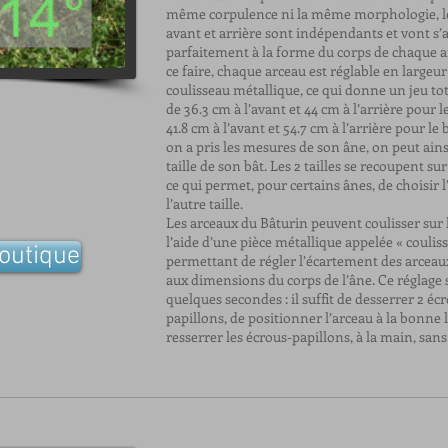
même corpulence ni la même morphologie, l
avant et arrière sont indépendants et vont s’
parfaitement à la forme du corps de chaque 
ce faire, chaque arceau est réglable en largeur
coulisseau métallique, ce qui donne un jeu tot
de 36.3 cm à l’avant et 44 cm à l’arrière pour l
41.8 cm à l’avant et 54.7 cm à l’arrière pour le
on a pris les mesures de son âne, on peut ainsi
taille de son bât. Les 2 tailles se recoupent s
ce qui permet, pour certains ânes, de choisir 
l’autre taille.
Les arceaux du Bâturin peuvent coulisser sur l
l’aide d’une pièce métallique appelée « couliss
boutique
permettant de régler l’écartement des arcea
aux dimensions du corps de l’âne. Ce réglage s
quelques secondes : il suffit de desserrer 2 éc
papillons, de positionner l’arceau à la bonne l
resserrer les écrous-papillons, à la main, sans 