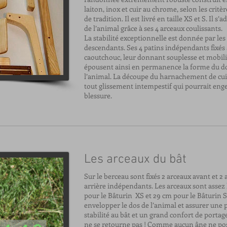
laiton, inox et cuir au chrome, selon les critèr
de tradition. Il est livré en taille XS et S. Il s’
de l’animal grâce à ses 4 arceaux coulissants.
La stabilité exceptionnelle est donnée par les
descendants. Ses 4 patins indépendants fixés 
caoutchouc, leur donnant souplesse et mobili
épousent ainsi en permanence la forme du d
l’animal. La découpe du harnachement de cuir
tout glissement intempestif qui pourrait en
blessure.
Les arceaux du bât
Sur le berceau sont fixés 2 arceaux avant et 2
arrière indépendants. Les arceaux sont assez
pour le Bâturin XS et 29 cm pour le Bâturin S
envelopper le dos de l’animal et assurer une 
stabilité au bât et un grand confort de portag
ne se retourne pas ! Comme aucun âne ne po