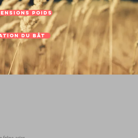
mensions poids
ation du bât
frêne, acier,