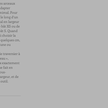
es arceaux
adapter
animal. Pour
 le long d’un
al en largeur
e bât XS ou de
 bât S. Quand
 choisir la
ur quelques cm,
l’une ou
e traversier à
eau »,
ux exactement
e fait en
rous-
argeur, et de
outil.