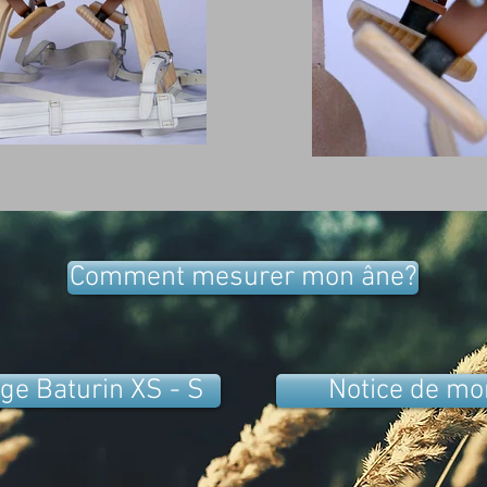
Comment mesurer mon âne?
ge Baturin XS - S
Notice de mo