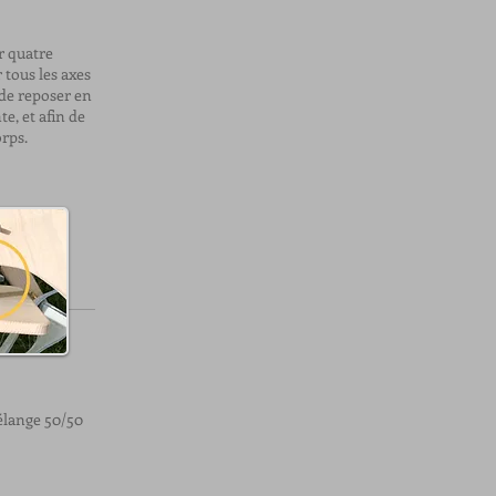
r quatre
 tous les axes
 de reposer en
e, et afin de
rps.
mélange 50/50