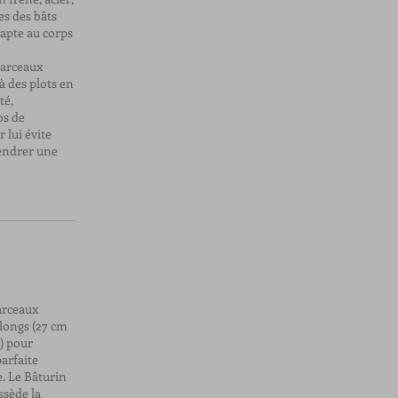
es des bâts
adapte au corps
 arceaux
à des plots en
té,
os de
 lui évite
gendrer une
 arceaux
 longs (27 cm
) pour
parfaite
e. Le Bâturin
ssède la