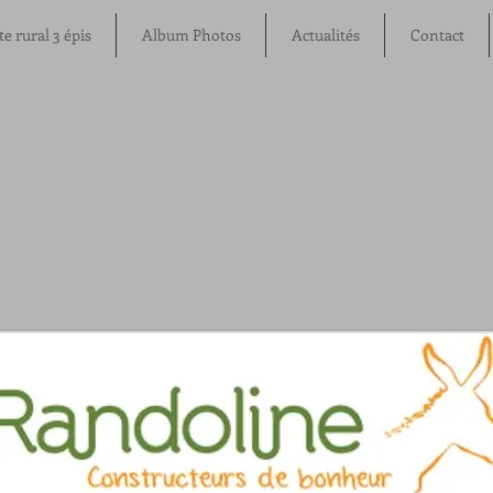
te rural 3 épis
Album Photos
Actualités
Contact