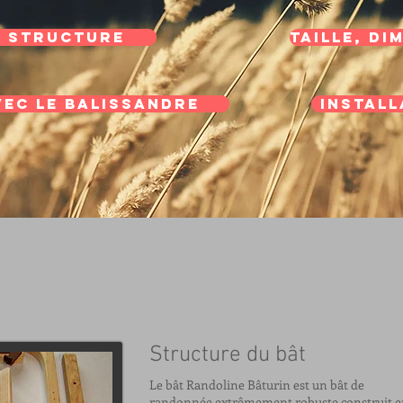
Structure
Taille, di
ec le balissandre
Install
Structure du bât
Le bât Randoline Bâturin est un bât de
randonnée extrêmement robuste construit en 