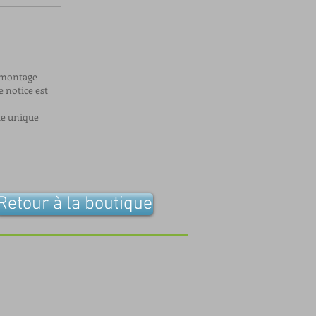
e montage
e notice est
te unique
Retour à la boutique