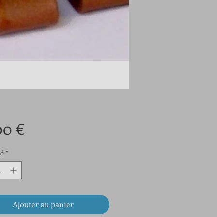
Prix
00 €
té
*
Ajouter au panier